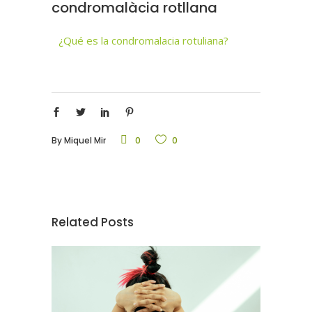
condromalàcia rotllana
¿Qué es la condromalacia rotuliana?
By
Miquel Mir
0
0
Related Posts