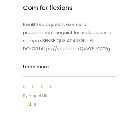
Com fer flexions
Realitzeu aquests exercicis
prudentment seguint les indicacions, i
sempre SENSE QUE APAREGUI EL
DOLOR.https://youtu.be/QVvY6liKWVg
Learn more
By
Miquel Mir
0