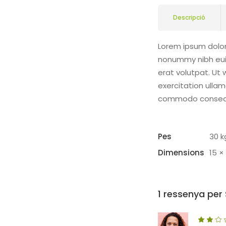
Descripció
Lorem ipsum dolor
nonummy nibh eui
erat volutpat. Ut 
exercitation ullamc
commodo conseq
Pes
30 k
Dimensions
15 ×
1 ressenya per
amb