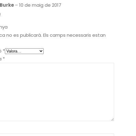
 Burke
–
10 de maig de 2017
!
enya
ca no es publicarà.
Els camps necessaris estan
ió
*
ya
*