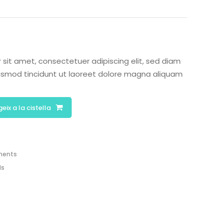
ó
 sit amet, consectetuer adipiscing elit, sed diam
smod tincidunt ut laoreet dolore magna aliquam
eix a la cistella
ments
ls