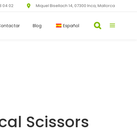
3 04 02
Miquel Bisellach 14, 07300 Inca, Mallorca
Contactar
Blog
Español
cal Scissors
lorat