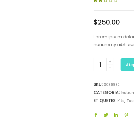
2.00
sobre
5
basat
en
$
250.00
puntuaci
de
client
Lorem ipsum dolor
nonummy nibh eui
Afeg
SKU:
0036982
CATEGORIA:
Instru
ETIQUETES:
,
Kits
Too