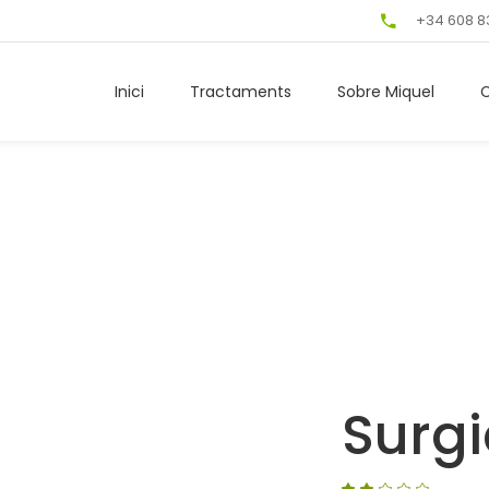
+34 608 8
Inici
Tractaments
Sobre Miquel
Surgi
Va
1