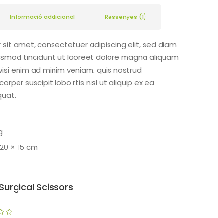
Informació addicional
Ressenyes (1)
 sit amet, consectetuer adipiscing elit, sed diam
smod tincidunt ut laoreet dolore magna aliquam
wisi enim ad minim veniam, quis nostrud
orper suscipit lobo rtis nisl ut aliquip ex ea
uat.
g
 20 × 15 cm
Surgical Scissors
Puntuat