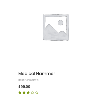
AFEGEIX A LA CISTELLA
Medical Hammer
Instruments
$
99.00
Puntuat
amb
2.50
de
5