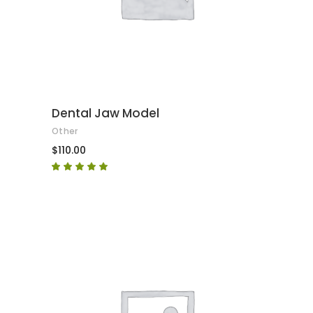
Dental Jaw Model
Other
$
110.00
Puntuat
amb
5.00
de 5