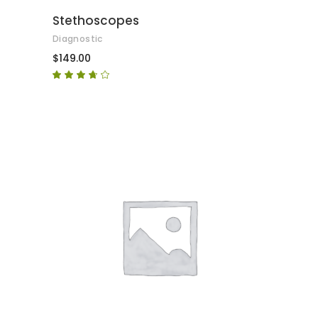
Stethoscopes
Diagnostic
$
149.00
Puntuat
amb
3.50
de 5
AFEGEIX A LA CISTELLA