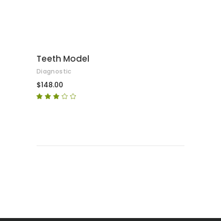
Teeth Model
Diagnostic
$
148.00
Puntuat
amb
3.00
de
5