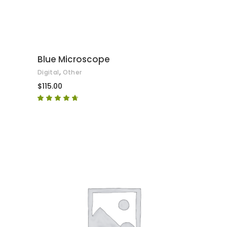
Blue Microscope
,
Digital
Other
$
115.00
Puntuat
amb
4.50
de 5
AFEGEIX A LA CISTELLA