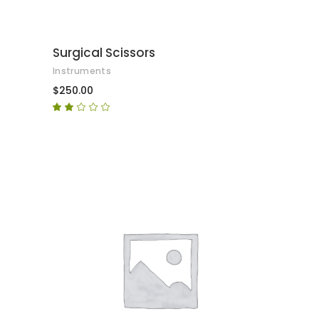
Surgical Scissors
Instruments
$
250.00
Puntuat
amb
2.00
de
5
AFEGEIX A LA CISTELLA