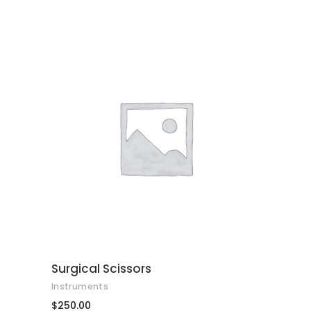
de
5
AFEGEIX A LA CISTELLA
Surgical Scissors
Instruments
$
250.00