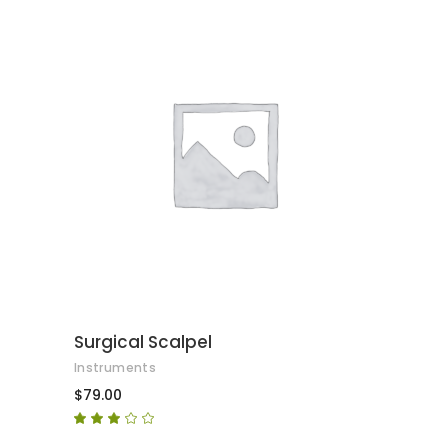
AFEGEIX A LA CISTELLA
Surgical Scalpel
Instruments
$
79.00
Puntuat
amb
3.00