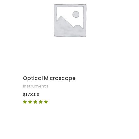
AFEGEIX A LA CISTELLA
Optical Microscope
Instruments
$
178.00
Puntuat
amb
4.67
de 5