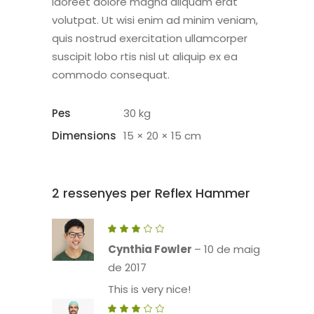
laoreet dolore magna aliquam erat
volutpat. Ut wisi enim ad minim veniam,
quis nostrud exercitation ullamcorper
suscipit lobo rtis nisl ut aliquip ex ea
commodo consequat.
Pes
30 kg
Dimensions
15 × 20 × 15 cm
2 ressenyes per
Reflex Hammer
Puntuat
amb
3
Cynthia Fowler
–
10 de maig
de
5
de 2017
This is very nice!
Puntuat