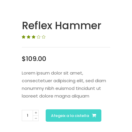
Reflex Hammer
Valorat
2
3.00
sobre
5
basat
en
$
109.00
puntuacions
de
clients
Lorem ipsum dolor sit amet,
consectetuer adipiscing elit, sed diam
nonummy nibh euismod tincidunt ut
laoreet dolore magna aliquam
Afegeix a la cistella