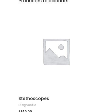
Productes relacionats
AFEGEIX A LA CISTELLA
Stethoscopes
Diagnostic
$
149.00