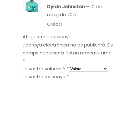
amb
3
Dylan Johnston
–
10 de
de
5
maig de 2017
Great!
Afegeix una ressenya
L'adreça electrònica no es publicarà.
Els
camps necessaris estan marcats amb
*
La vostra valoració
*
La vostra ressenya
*