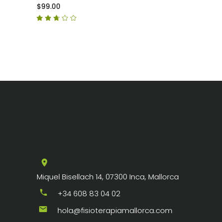
$
99.00
Puntuat
amb
2.50
de
5
Miquel Bisellach 14, 07300 Inca, Mallorca
+34 608 83 04 02
hola@fisioterapiamallorca.com