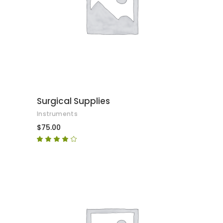
AFEGEIX A LA CISTELLA
Surgical Supplies
Instruments
$
75.00
Puntuat
amb
4.00
de 5