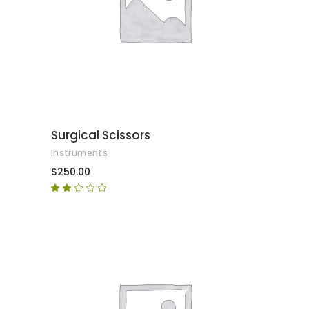
AFEGEIX A LA CISTELLA
Surgical Scissors
Instruments
$
250.00
Puntuat
amb
2.00
de
5