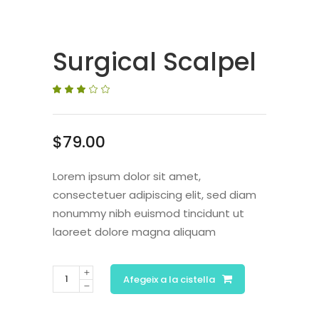
Surgical Scalpel
Valorat
1
3.00
sobre
5
basat
en
$
79.00
puntuació
de
client
Lorem ipsum dolor sit amet,
consectetuer adipiscing elit, sed diam
nonummy nibh euismod tincidunt ut
laoreet dolore magna aliquam
Afegeix a la cistella