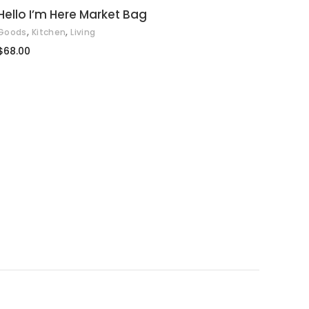
AÑADIR AL CARRITO
Hello I’m Here Market Bag
,
,
Goods
Kitchen
Living
$
68.00