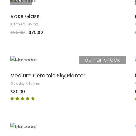
SALE
BUY ON THEMEFOREST
Vase Glass
,
Kitchen
Living
El
El
$
95.00
$
75.00
precio
precio
original
actual
era:
es:
$95.00.
$75.00.
OUT OF STOCK
Este
producto
SELECCIONAR OPCIONES
Medium Ceramic Sky Planter
tiene
,
Goods
Kitchen
múltiples
$
80.00
variantes.
Valorado
Las
en
5.00
opciones
de 5
se
pueden
elegir