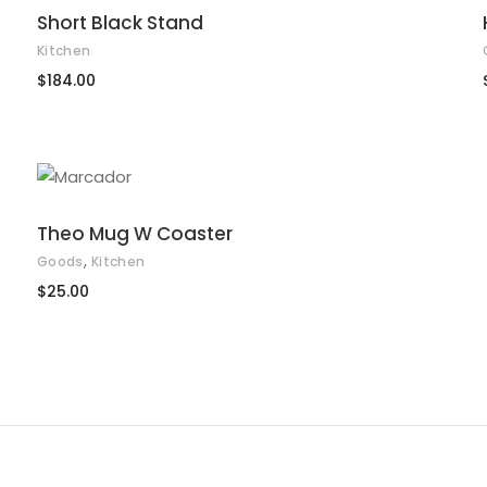
AÑADIR AL CARRITO
en
Short Black Stand
la
Kitchen
página
$
184.00
de
producto
AÑADIR AL CARRITO
Theo Mug W Coaster
,
Goods
Kitchen
$
25.00