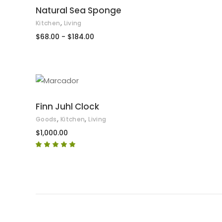
VER PRODUCTOS
Natural Sea Sponge
,
Kitchen
Living
Rango
$
68.00
-
$
184.00
de
precios:
desde
$68.00
hasta
$184.00
AÑADIR AL CARRITO
Finn Juhl Clock
,
,
Goods
Kitchen
Living
$
1,000.00
Valorado
en
5.00
de 5