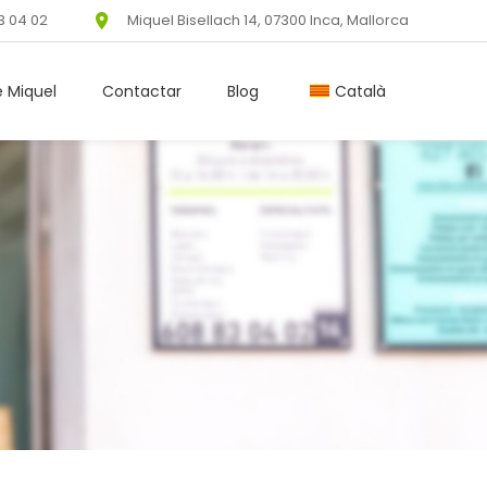
3 04 02
Miquel Bisellach 14, 07300 Inca, Mallorca
e Miquel
Contactar
Blog
Català