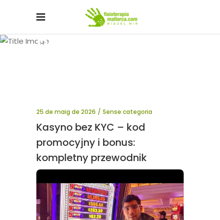
Blog
25 de maig de 2026
Sense categoria
Kasyno bez KYC – kod
promocyjny i bonus:
kompletny przewodnik