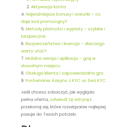
Aktywacja konta
Najważniejsze bonusy i warunki – co
daje kod promocyjny?
Metody płatności i wypłaty – szybkie i
bezpieczne
Bezpieczeństwo i licencja – dlaczego
warto ufać?
Mobilna wersja i aplikacja – graj w
dowolnym miejscu
Obsługa klienta i odpowiedzialna gra
Porównanie: Kasyno z KYC vs. bez KYC
Jeśli chcesz zobaczyć, jak wygląda
pełna oferta,
odwiedź tę witrynę
i
przekonaj się, które rozwiązanie najlepiej
pasuje do Twoich potrzeb.