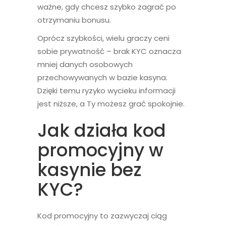
ważne, gdy chcesz szybko zagrać po
otrzymaniu bonusu.
Oprócz szybkości, wielu graczy ceni
sobie prywatność – brak KYC oznacza
mniej danych osobowych
przechowywanych w bazie kasyna.
Dzięki temu ryzyko wycieku informacji
jest niższe, a Ty możesz grać spokojnie.
Jak działa kod
promocyjny w
kasynie bez
KYC?
Kod promocyjny to zazwyczaj ciąg