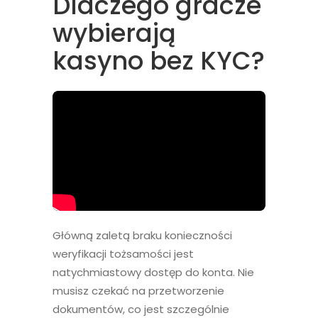
Dlaczego gracze
wybierają
kasyno bez KYC?
Główną zaletą braku konieczności
weryfikacji tożsamości jest
natychmiastowy dostęp do konta. Nie
musisz czekać na przetworzenie
dokumentów, co jest szczególnie