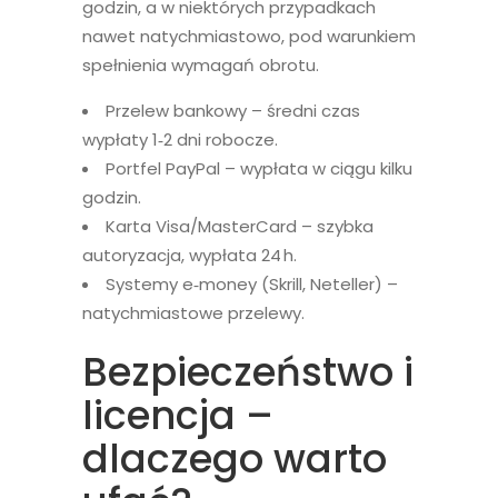
godzin, a w niektórych przypadkach
nawet natychmiastowo, pod warunkiem
spełnienia wymagań obrotu.
Przelew bankowy – średni czas
wypłaty 1‑2 dni robocze.
Portfel PayPal – wypłata w ciągu kilku
godzin.
Karta Visa/MasterCard – szybka
autoryzacja, wypłata 24 h.
Systemy e‑money (Skrill, Neteller) –
natychmiastowe przelewy.
Bezpieczeństwo i
licencja –
dlaczego warto