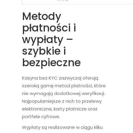
Metody
płatności i
wypłaty –
szybkie i
bezpieczne
Kasyna bez KYC zazwyczaj oferują
szeroką gamę metod płatności, które
nie wymagają dodatkowej weryfikacji.
Najpopularniejsze z nich to przelewy
elektroniczne, karty płatnicze oraz
portfele cyfrowe.
Wypłaty są realizowane w ciągu kilku